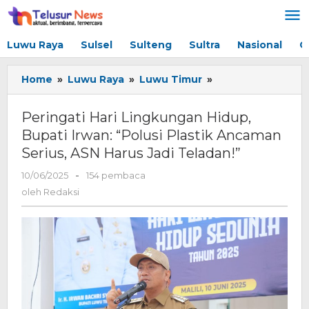
Lewati
ke
konten
Luwu Raya
Sulsel
Sulteng
Sultra
Nasional
G
Home
»
Luwu Raya
»
Luwu Timur
»
Peringati
Hari
Lingkungan
Peringati Hari Lingkungan Hidup,
Hidup,
Bupati Irwan: “Polusi Plastik Ancaman
Bupati
Serius, ASN Harus Jadi Teladan!”
Irwan:
“Polusi
10/06/2025
oleh
-
154 pembaca
Plastik
Redaksi
oleh
Redaksi
Ancaman
Serius,
ASN
Harus
Jadi
Teladan!”