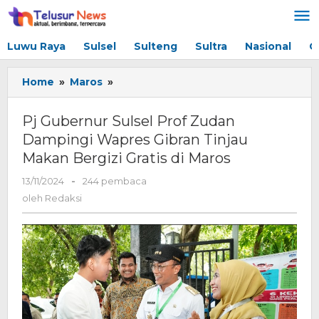
Lewati
ke
konten
Luwu Raya
Sulsel
Sulteng
Sultra
Nasional
G
Home
»
Maros
»
Pj
Gubernur
Sulsel
Pj Gubernur Sulsel Prof Zudan
Prof
Dampingi Wapres Gibran Tinjau
Zudan
Makan Bergizi Gratis di Maros
Dampingi
Wapres
13/11/2024
oleh
-
244 pembaca
Gibran
Redaksi
oleh
Redaksi
Tinjau
Makan
Bergizi
Gratis
di
Maros