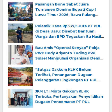
Pasangan Bone Sabet Juara
Turnamen Domino Bupati Cup I
Luwu Timur 2026, Bawa Pulang
Hadiah Rp130 Juta
Polemik Dana Rp337,5 Juta PT PUL
di Desa Ussu: Disebut Bantuan,
Warga dan BPD Tegaskan Itu Hasil
Sewa Lahan Desa
Bau Amis “Operasi Senyap” Pokja
PWI: Dedy Ariyanto Tuding PWI
Sulsel Manipulasi Organisasi Demi
Kursi Ketua!
“Satgas Gakkum KLHK Belum
Terlihat, Penanganan Dugaan
Pelanggaran Lingkungan PT PUL
Dipertanyakan”
JKM LTI Minta Gakkum KLHK
Terbuka, Pertanyakan Penyelidikan
Dugaan Pencemaran PT PUL