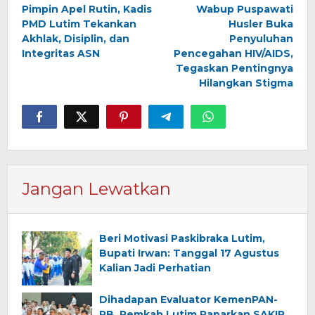
Pimpin Apel Rutin, Kadis
Wabup Puspawati
pos
PMD Lutim Tekankan
Husler Buka
Akhlak, Disiplin, dan
Penyuluhan
Integritas ASN
Pencegahan HIV/AIDS,
Tegaskan Pentingnya
Hilangkan Stigma
Jangan Lewatkan
Beri Motivasi Paskibraka Lutim,
Bupati Irwan: Tanggal 17 Agustus
Kalian Jadi Perhatian
Dihadapan Evaluator KemenPAN-
RB, Pemkab Lutim Paparkan SAKIP