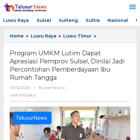
Lewati
ke
konten
Luwu Raya
Sulsel
Sulteng
Sultra
Nasional
G
Home
»
Luwu Raya
»
Luwu Timur
»
Program
UMKM
Lutim
Program UMKM Lutim Dapat
Dapat
Apresiasi Pemprov Sulsel, Dinilai Jadi
Apresiasi
Percontohan Pemberdayaan Ibu
Pemprov
Sulsel,
Rumah Tangga
Dinilai
09/12/2025
oleh
-
84 pembaca
Jadi
Redaksi
Percontohan
oleh
Redaksi
Pemberdayaan
Ibu
Rumah
Tangga