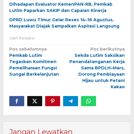
Dihadapan Evaluator KemenPAN-RB, Pemkab
Lutim Paparkan SAKIP dan Capaian Kinerja
DPRD Luwu Timur Gelar Reses 14–16 Agustus,
Masyarakat Diajak Sampaikan Aspirasi Langsung
oleh
Redaksi
Navigasi
Pos sebelumnya
Pos berikutnya
Pemkab Lutim
Sekda Lutim Saksikan
pos
Tegaskan Komitmen
Penandatanganan Kerja
Pemeliharaan Fungsi
Sama BPDLH–Mars,
Sungai Berkelanjutan
Dorong Pembiayaan
Hijau untuk Petani
Kakao
Jangan Lewatkan