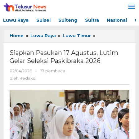
Lewati
ke
konten
Luwu Raya
Sulsel
Sulteng
Sultra
Nasional
G
Home
»
Luwu Raya
»
Luwu Timur
»
Siapkan
Pasukan
17
Siapkan Pasukan 17 Agustus, Lutim
Agustus,
Gelar Seleksi Paskibraka 2026
Lutim
Gelar
02/04/2026
oleh
-
77 pembaca
Seleksi
Redaksi
oleh
Redaksi
Paskibraka
2026