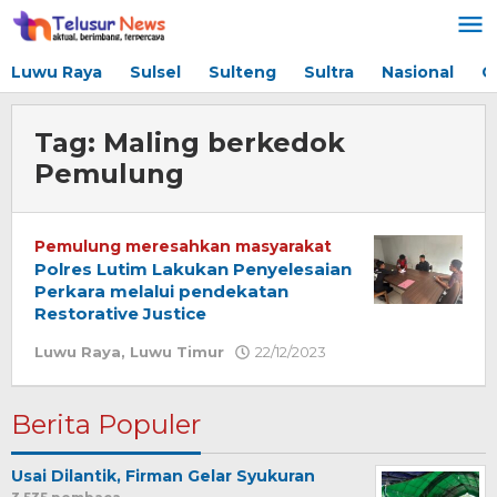
Lewati
ke
konten
Luwu Raya
Sulsel
Sulteng
Sultra
Nasional
G
Tag:
Maling berkedok
Pemulung
Pemulung meresahkan masyarakat
Polres Lutim Lakukan Penyelesaian
Perkara melalui pendekatan
Restorative Justice
Luwu Raya
,
Luwu Timur
22/12/2023
oleh
Redaksi
Berita Populer
Usai Dilantik, Firman Gelar Syukuran