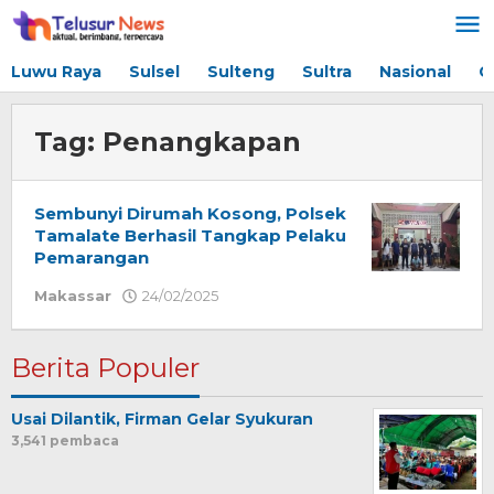
Lewati
ke
konten
Luwu Raya
Sulsel
Sulteng
Sultra
Nasional
G
Tag:
Penangkapan
Sembunyi Dirumah Kosong, Polsek
Tamalate Berhasil Tangkap Pelaku
Pemarangan
Makassar
24/02/2025
oleh
Redaksi
Berita Populer
Usai Dilantik, Firman Gelar Syukuran
3,541 pembaca