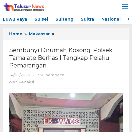
Lewati
ke
konten
Luwu Raya
Sulsel
Sulteng
Sultra
Nasional
G
Home
»
Makassar
»
Sembunyi
Dirumah
Kosong,
Sembunyi Dirumah Kosong, Polsek
Polsek
Tamalate Berhasil Tangkap Pelaku
Tamalate
Pemarangan
Berhasil
Tangkap
24/02/2025
oleh
-
360 pembaca
Pelaku
Redaksi
oleh
Redaksi
Pemarangan