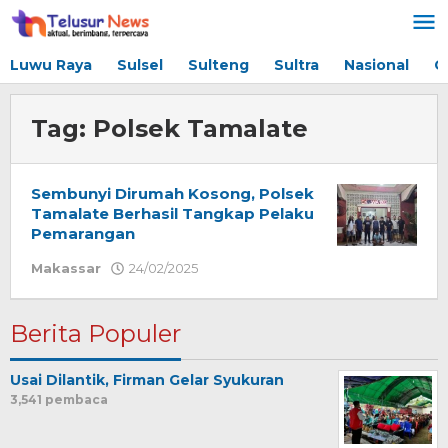
Lewati
ke
konten
Luwu Raya
Sulsel
Sulteng
Sultra
Nasional
G
Tag:
Polsek Tamalate
Sembunyi Dirumah Kosong, Polsek
Tamalate Berhasil Tangkap Pelaku
Pemarangan
Makassar
24/02/2025
oleh
Redaksi
Berita Populer
Usai Dilantik, Firman Gelar Syukuran
3,541 pembaca