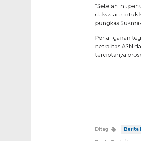
“Setelah ini, p
dakwaan untuk k
pungkas Sukmaw
Penanganan tega
netralitas ASN d
terciptanya pros
Ditag
Berita