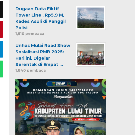
Dugaan Data Fiktif
Tower Line , Rp5,9 M,
Kades Asuli di Panggil
Polisi
1,910 pembaca
Unhas Mulai Road Show
Sosialisasi PMB 2025:
Hari ini, Digelar
Serentak di Empat …
1,840 pembaca