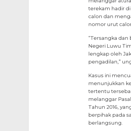
melanggar aturan
terekam hadir d
calon dan meng
nomor urut calon
“Tersangka dan b
Negeri Luwu Tim
lengkap oleh Jak
pengadilan,” un
Kasus ini mencu
menunjukkan ke
tertentu terseba
melanggar Pasal
Tahun 2016, yang
berpihak pada sa
berlangsung.