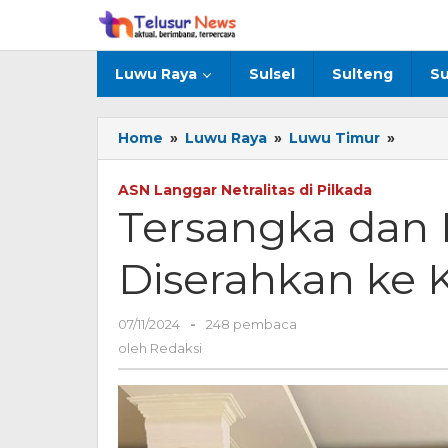
Lewati
ke
konten
Luwu Raya
Sulsel
Sulteng
Su
Home
»
Luwu Raya
»
Luwu Timur
»
Tersa
dan
Baran
ASN Langgar Netralitas di Pilkada
Bukti
Tersangka dan 
Diser
ke
Diserahkan ke 
Kejak
Luwu
Timur
07/11/2024
oleh
-
248 pembaca
Redaksi
oleh
Redaksi