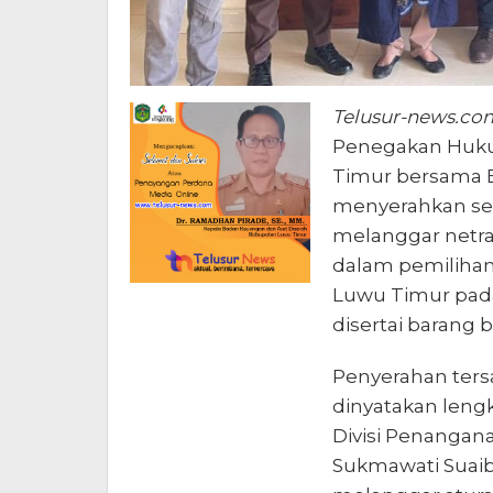
Telusur-news.co
Penegakan Huku
Timur bersama 
menyerahkan seo
melanggar netral
dalam pemilihan
Luwu Timur pada 
disertai barang b
Penyerahan ters
dinyatakan lengk
Divisi Penangan
Sukmawati Suaib