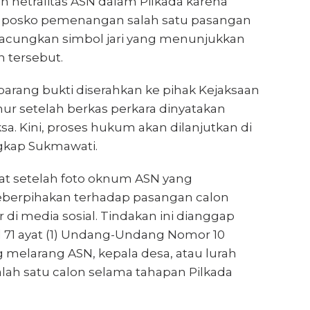
 netralitas ASN dalam Pilkada karena
i posko pemenangan salah satu pasangan
acungkan simbol jari yang menunjukkan
 tersebut.
arang bukti diserahkan ke pihak Kejaksaan
ur setelah berkas perkara dinyatakan
sa. Kini, proses hukum akan dilanjutkan di
gkap Sukmawati.
at setelah foto oknum ASN yang
berpihakan terhadap pasangan calon
r di media sosial. Tindakan ini dianggap
 71 ayat (1) Undang-Undang Nomor 10
 melarang ASN, kepala desa, atau lurah
lah satu calon selama tahapan Pilkada