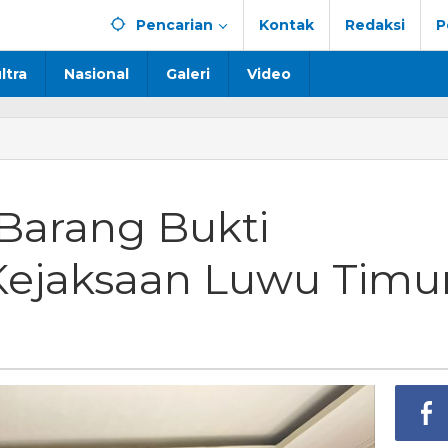
Pencarian
Kontak
Redaksi
P
ltra
Nasional
Galeri
Video
ngka
g
Barang Bukti
ahkan
Kejaksaan Luwu Timu
saan