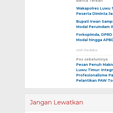
Berita Terkait
Wakapolres Luwu T
Peserta Diminta J
Bupati Irwan Samp
Modal Perumdam 
Forkopimda, DPRD 
Modal hingga APB
oleh
Redaksi
Navigasi
Pos sebelumnya
Pesan Penuh Makn
pos
Luwu Timur: Integr
Profesionalisme P
Pelantikan PAW T
Jangan Lewatkan