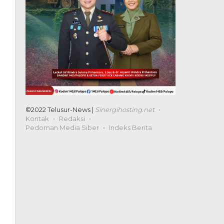
©2022 Telusur-News |
Sinergihosting.net
Kontak
Redaksi
Pedoman Media Siber
Indeks Berita