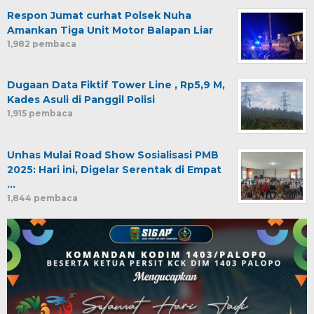
Respon Jumat curhat Polsek Nuha
Amankan Tiga Unit Motor Balapan Liar
1,982 pembaca
Dugaan Data Fiktif Tower Line , Rp5,9 M,
Kades Asuli di Panggil Polisi
1,915 pembaca
Unhas Mulai Road Show Sosialisasi PMB
2025: Hari ini, Digelar Serentak di Empat
…
1,844 pembaca