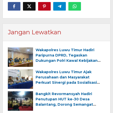
Jangan Lewatkan
Wakapolres Luwu Timur Hadiri
Paripurna DPRD, Tegaskan
Dukungan Polri Kawal Kebijakan
Strategis Daerah
Wakapolres Luwu Timur Ajak
Perusahaan dan Masyarakat
Perkuat Sinergi pada Sosialisasi
Pembukaan Kegiatan
Pertambangan PT Tizar Tirzia
Bangkit Revormansyah Hadiri
Trizardi
Penutupan HUT ke-30 Desa
Balantang, Dorong Semangat
Persatuan dan Pembangunan Desa