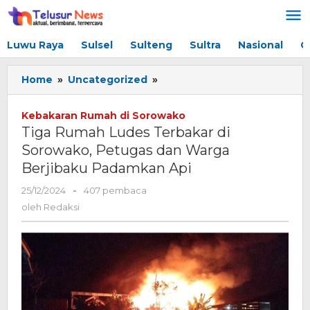
Lewati
ke
konten
Luwu Raya
Sulsel
Sulteng
Sultra
Nasional
G
Home
»
Uncategorized
»
Tiga
Rumah
Ludes
Kebakaran Rumah di Sorowako
Terbakar
Tiga Rumah Ludes Terbakar di
di
Sorowako, Petugas dan Warga
Sorowako,
Berjibaku Padamkan Api
Petugas
dan
25/12/2024
oleh
-
407 pembaca
Warga
Redaksi
oleh
Redaksi
Berjibaku
Padamkan
Api