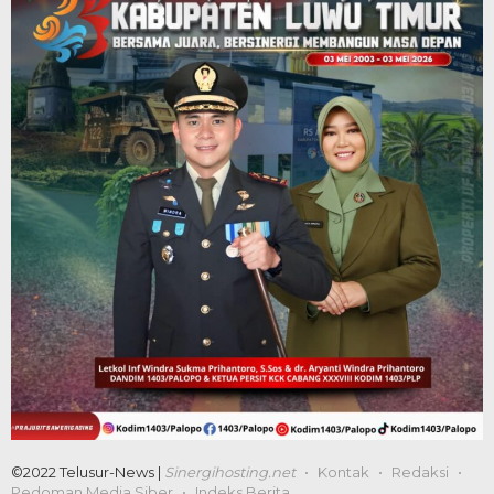
©2022 Telusur-News |
Sinergihosting.net
Kontak
Redaksi
Pedoman Media Siber
Indeks Berita