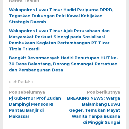
Berita Terkait
Wakapolres Luwu Timur Hadiri Paripurna DPRD,
Tegaskan Dukungan Polri Kawal Kebijakan
Strategis Daerah
Wakapolres Luwu Timur Ajak Perusahaan dan
Masyarakat Perkuat Sinergi pada Sosialisasi
Pembukaan Kegiatan Pertambangan PT Tizar
Tirzia Trizardi
Bangkit Revormansyah Hadiri Penutupan HUT ke-
30 Desa Balantang, Dorong Semangat Persatuan
dan Pembangunan Desa
oleh
Redaksi
Navigasi
Pos sebelumnya
Pos berikutnya
Pj Gubernur Prof Zudan
BREAKING NEWS: Warga
pos
Dampingi Mensos RI
Balambang Luwu
Pantau Banjir di
Geger, Temukan Mayat
Makassar
Wanita Tanpa Busana
di Pinggir Sungai