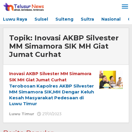
Lewati
ke
konten
Luwu Raya
Sulsel
Sulteng
Sultra
Nasional
G
Topik:
Inovasi AKBP Silvester
MM Simamora SIK MH Giat
Jumat Curhat
Inovasi AKBP Silvester MM Simamora
SIK MH Giat Jumat Curhat
Terobosan Kapolres AKBP Silvester
MM Simamora SIK,MH Dengar Keluh
Kesah Masyarakat Pedesaan di
Luwu Timur
Luwu Timur
27/01/2023
oleh
Redaksi