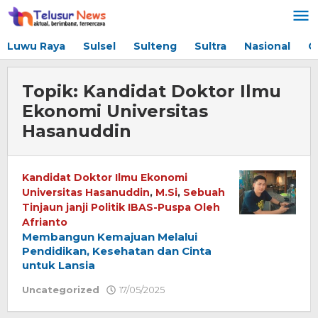
Lewati
ke
konten
Luwu Raya
Sulsel
Sulteng
Sultra
Nasional
G
Topik:
Kandidat Doktor Ilmu
Ekonomi Universitas
Hasanuddin
Kandidat Doktor Ilmu Ekonomi
Universitas Hasanuddin
,
M.Si
,
Sebuah
Tinjaun janji Politik IBAS-Puspa Oleh
Afrianto
Membangun Kemajuan Melalui
Pendidikan, Kesehatan dan Cinta
untuk Lansia
Uncategorized
17/05/2025
oleh
Redaksi