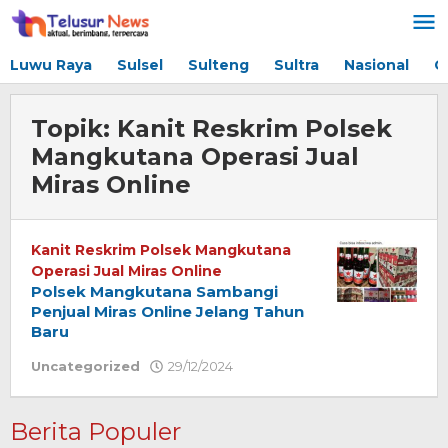
Lewati
ke
konten
Luwu Raya
Sulsel
Sulteng
Sultra
Nasional
G
Topik:
Kanit Reskrim Polsek
Mangkutana Operasi Jual
Miras Online
Kanit Reskrim Polsek Mangkutana
Operasi Jual Miras Online
Polsek Mangkutana Sambangi
Penjual Miras Online Jelang Tahun
Baru
Uncategorized
29/12/2024
oleh
Redaksi
Berita Populer