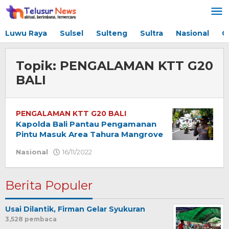
Lewati
ke
konten
Luwu Raya
Sulsel
Sulteng
Sultra
Nasional
G
Topik:
PENGALAMAN KTT G20
BALI
PENGALAMAN KTT G20 BALI
Kapolda Bali Pantau Pengamanan
Pintu Masuk Area Tahura Mangrove
Nasional
16/11/2022
oleh
Redaksi
Berita Populer
Usai Dilantik, Firman Gelar Syukuran
3,528 pembaca