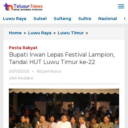
Lewati
ke
konten
Luwu Raya
Sulsel
Sulteng
Sultra
Nasional
G
Home
»
Luwu Raya
»
Luwu Timur
»
Bupati
Irwan
Lepas
Pesta Rakyat
Festival
Bupati Irwan Lepas Festival Lampion,
Lampion,
Tandai HUT Luwu Timur ke-22
Tandai
HUT
03/05/2025
oleh
-
165 pembaca
Luwu
Redaksi
oleh
Redaksi
Timur
ke-
22