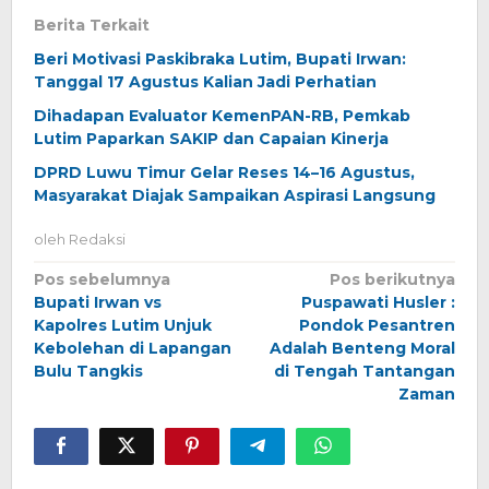
Berita Terkait
Beri Motivasi Paskibraka Lutim, Bupati Irwan:
Tanggal 17 Agustus Kalian Jadi Perhatian
Dihadapan Evaluator KemenPAN-RB, Pemkab
Lutim Paparkan SAKIP dan Capaian Kinerja
DPRD Luwu Timur Gelar Reses 14–16 Agustus,
Masyarakat Diajak Sampaikan Aspirasi Langsung
oleh
Redaksi
Navigasi
Pos sebelumnya
Pos berikutnya
Bupati Irwan vs
Puspawati Husler :
pos
Kapolres Lutim Unjuk
Pondok Pesantren
Kebolehan di Lapangan
Adalah Benteng Moral
Bulu Tangkis
di Tengah Tantangan
Zaman