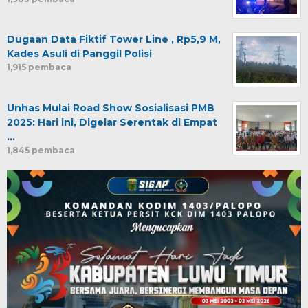
Dugaan Data Fiktif Tower Line , Rp5,9 M,
Kades Asuli di Panggil Polisi
1,915 pembaca
Unhas Mulai Road Show Sosialisasi PMB
2025: Hari ini, Digelar Serentak di Empat
…
1,845 pembaca