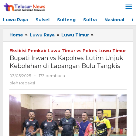
Lewati
ke
konten
Luwu Raya
Sulsel
Sulteng
Sultra
Nasional
G
Home
»
Luwu Raya
»
Luwu Timur
»
Bupati
Irwan
vs
Eksibisi Pemkab Luwu Timur vs Polres Luwu Timur
Kapolres
Bupati Irwan vs Kapolres Lutim Unjuk
Lutim
Kebolehan di Lapangan Bulu Tangkis
Unjuk
Kebolehan
03/05/2025
oleh
-
173 pembaca
di
Redaksi
oleh
Redaksi
Lapangan
Bulu
Tangkis