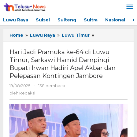
Lewati
ke
konten
Luwu Raya
Sulsel
Sulteng
Sultra
Nasional
G
Home
»
Luwu Raya
»
Luwu Timur
»
Hari
Jadi
Pramuka
Hari Jadi Pramuka ke-64 di Luwu
ke-
Timur, Sarkawi Hamid Dampingi
64
Bupati Irwan Hadiri Apel Akbar dan
di
Luwu
Pelepasan Kontingen Jambore
Timur,
19/08/2025
oleh
-
138 pembaca
Sarkawi
Redaksi
Hamid
oleh
Redaksi
Dampingi
Bupati
Irwan
Hadiri
Apel
Akbar