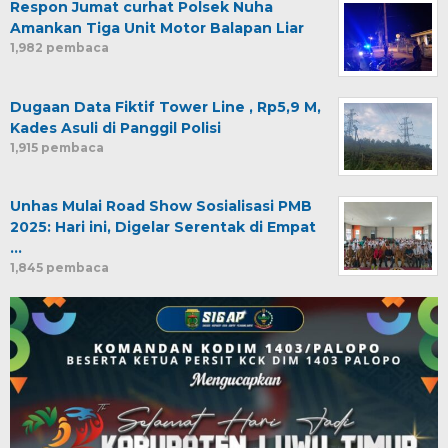
Respon Jumat curhat Polsek Nuha
Amankan Tiga Unit Motor Balapan Liar
1,982 pembaca
Dugaan Data Fiktif Tower Line , Rp5,9 M,
Kades Asuli di Panggil Polisi
1,915 pembaca
Unhas Mulai Road Show Sosialisasi PMB
2025: Hari ini, Digelar Serentak di Empat
…
1,845 pembaca