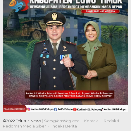
©2022 Telusur-News |
Sinergihosting.net
Kontak
Redaksi
Pedoman Media Siber
Indeks Berita