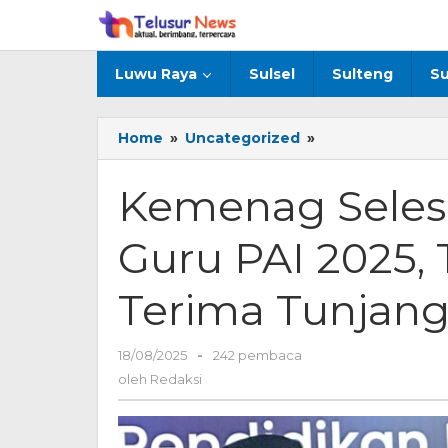
Lewati
ke
konten
Luwu Raya
Sulsel
Sulteng
Su
Home
»
Uncategorized
»
Kemenag
Selesaikan
PPG
Kemenag Seles
Daljab
Guru
Guru PAI 2025,
PAI
2025,
Tahun
Terima Tunjang
Depan
Bisa
Terima
18/08/2025
oleh
-
242 pembaca
Tunjangan
Redaksi
oleh
Redaksi
Profesi