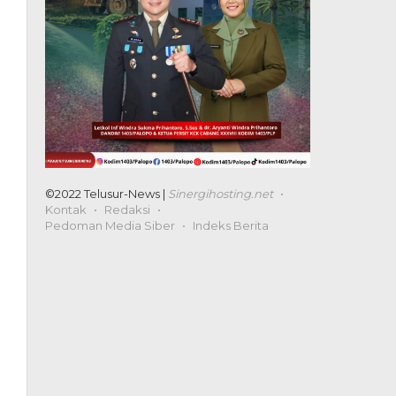
©2022 Telusur-News |
Sinergihosting.net
Kontak
Redaksi
Pedoman Media Siber
Indeks Berita