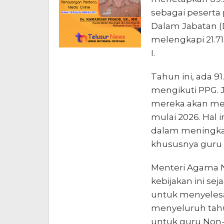
sebagai peserta
Dalam Jabatan (D
melengkapi 21.7
I.
Tahun ini, ada 9
mengikuti PPG. J
mereka akan men
mulai 2026. Hal
dalam meningkat
khususnya guru
Menteri Agama 
kebijakan ini se
untuk menyelesai
menyeluruh tahu
untuk guru Non-