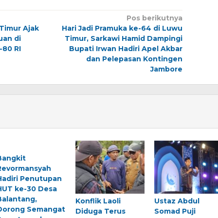
Pos berikutnya
Timur Ajak
Hari Jadi Pramuka ke-64 di Luwu
uan di
Timur, Sarkawi Hamid Dampingi
-80 RI
Bupati Irwan Hadiri Apel Akbar
dan Pelepasan Kontingen
Jambore
Bangkit
Revormansyah
Hadiri Penutupan
HUT ke-30 Desa
Balantang,
Konflik Laoli
Ustaz Abdul
Dorong Semangat
Diduga Terus
Somad Puji