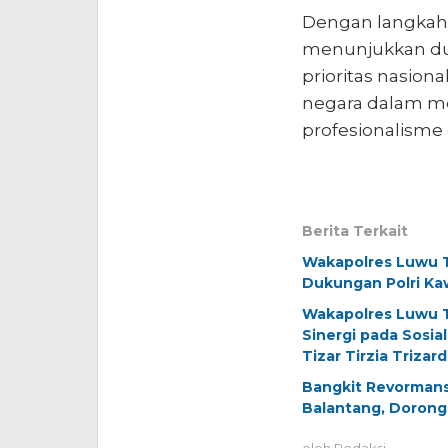
Dengan langkah i
menunjukkan du
prioritas nasion
negara dalam m
profesionalisme 
Berita Terkait
Wakapolres Luwu T
Dukungan Polri Kaw
Wakapolres Luwu T
Sinergi pada Sosi
Tizar Tirzia Trizard
Bangkit Revormans
Balantang, Doron