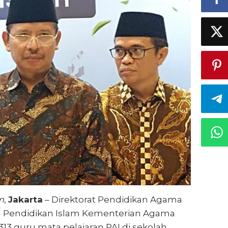
m
,
Jakarta
– Direktorat Pendidikan Agama
jen Pendidikan Islam Kementerian Agama
3 guru mata pelajaran PAI di sekolah