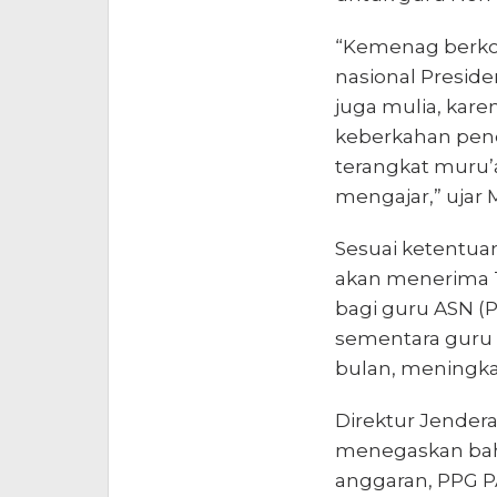
“Kemenag berko
nasional Preside
juga mulia, kare
keberkahan pend
terangkat muru
mengajar,” ujar M
Sesuai ketentuan
akan menerima T
bagi guru ASN (P
sementara guru
bulan, meningka
Direktur Jendera
menegaskan bahw
anggaran, PPG PA