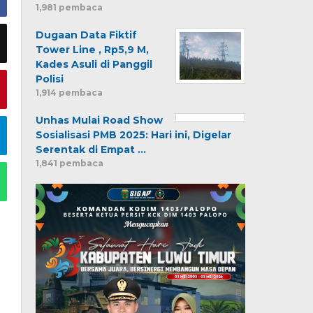
1,981 pembaca
Dugaan Data Fiktif
Tower Line , Rp5,9 M,
Kades Asuli di Panggil
Polisi
1,914 pembaca
Unhas Mulai Road Show
Sosialisasi PMB 2025: Hari ini, Digelar
Serentak di Empat …
1,841 pembaca