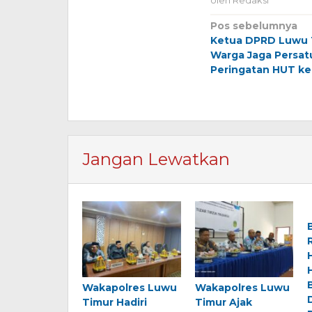
oleh
Redaksi
Navigasi
Pos sebelumnya
Ketua DPRD Luwu 
pos
Warga Jaga Persat
Peringatan HUT ke
Jangan Lewatkan
Wakapolres Luwu
Wakapolres Luwu
Timur Hadiri
Timur Ajak