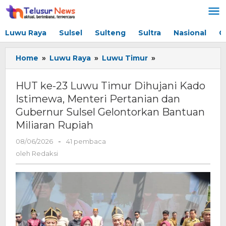
Lewati
ke
konten
Luwu Raya
Sulsel
Sulteng
Sultra
Nasional
G
Home
»
Luwu Raya
»
Luwu Timur
»
HUT
ke-
23
HUT ke-23 Luwu Timur Dihujani Kado
Luwu
Istimewa, Menteri Pertanian dan
Timur
Gubernur Sulsel Gelontorkan Bantuan
Dihujani
Kado
Miliaran Rupiah
Istimewa,
08/06/2026
oleh
-
41 pembaca
Menteri
Redaksi
Pertanian
oleh
Redaksi
dan
Gubernur
Sulsel
Gelontorkan
Bantuan
Miliaran