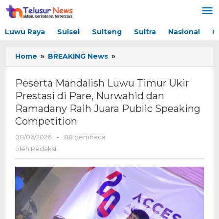
Lewati
ke
konten
Luwu Raya
Sulsel
Sulteng
Sultra
Nasional
G
Home
»
BREAKING News
»
Peserta
Mandalish
Luwu
Peserta Mandalish Luwu Timur Ukir
Timur
Prestasi di Pare, Nurwahid dan
Ukir
Ramadany Raih Juara Public Speaking
Prestasi
di
Competition
Pare,
08/06/2026
oleh
-
88 pembaca
Nurwahid
Redaksi
dan
oleh
Redaksi
Ramadany
Raih
Juara
Public
Speaking
Competition