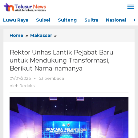
Lewati
ke
konten
Luwu Raya
Sulsel
Sulteng
Sultra
Nasional
G
Home
»
Makassar
»
Rektor
Unhas
Lantik
Rektor Unhas Lantik Pejabat Baru
Pejabat
untuk Mendukung Transformasi,
Baru
Berikut Nama-namanya
untuk
Mendukung
07/07/2026
oleh
-
53 pembaca
Transformasi,
Redaksi
oleh
Redaksi
Berikut
Nama-
namanya