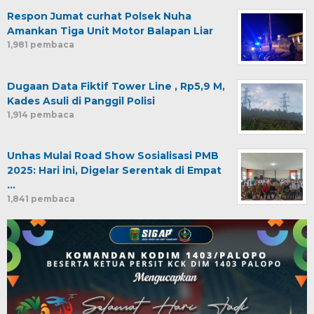
Respon Jumat curhat Polsek Nuha
Amankan Tiga Unit Motor Balapan Liar
1,981 pembaca
Dugaan Data Fiktif Tower Line , Rp5,9 M,
Kades Asuli di Panggil Polisi
1,914 pembaca
Unhas Mulai Road Show Sosialisasi PMB
2025: Hari ini, Digelar Serentak di Empat
…
1,841 pembaca