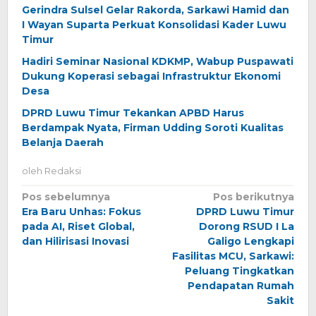
Gerindra Sulsel Gelar Rakorda, Sarkawi Hamid dan
I Wayan Suparta Perkuat Konsolidasi Kader Luwu
Timur
Hadiri Seminar Nasional KDKMP, Wabup Puspawati
Dukung Koperasi sebagai Infrastruktur Ekonomi
Desa
DPRD Luwu Timur Tekankan APBD Harus
Berdampak Nyata, Firman Udding Soroti Kualitas
Belanja Daerah
oleh
Redaksi
Navigasi
Pos sebelumnya
Pos berikutnya
Era Baru Unhas: Fokus
DPRD Luwu Timur
pos
pada AI, Riset Global,
Dorong RSUD I La
dan Hilirisasi Inovasi
Galigo Lengkapi
Fasilitas MCU, Sarkawi:
Peluang Tingkatkan
Pendapatan Rumah
Sakit