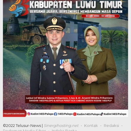
©2022 Telusur-News |
Sinergihosting.net
Kontak
Redaksi
Pedoman Media Siber
Indeks Berita