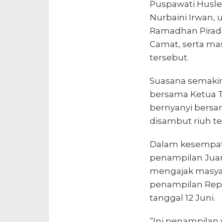
Puspawati Husler
Nurbaini Irwan, 
Ramadhan Pirade,
Camat, serta ma
tersebut.
Suasana semakin
bersama Ketua T
bernyanyi bersa
disambut riuh te
Dalam kesempat
penampilan Juan
mengajak masyar
penampilan Repv
tanggal 12 Juni.
“Ini penampilan 