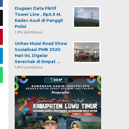
Dugaan Data Fiktif
Tower Line , Rp5,9 M,
Kades Asuli di Panggil
Polisi
1,914 pembaca
Unhas Mulai Road Show
Sosialisasi PMB 2025:
Hari ini, Digelar
Serentak di Empat …
1,841 pembaca