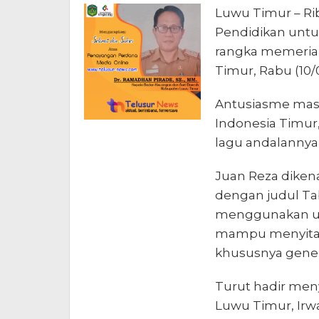
Luwu Timur – R
Pendidikan untu
rangka memeriah
Timur, Rabu (10/
Antusiasme masya
Indonesia Timu
lagu andalannya
Juan Reza dikenal
dengan judul Ta
menggunakan un
mampu menyita p
khususnya gener
Turut hadir men
Luwu Timur, Irwa