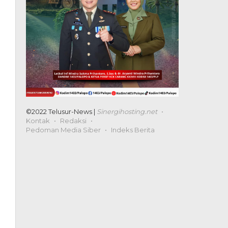
©2022 Telusur-News |
Sinergihosting.net
Kontak
Redaksi
Pedoman Media Siber
Indeks Berita