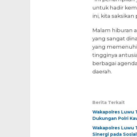
untuk hadir kemb
ini, kita saksika
Malam hiburan ar
yang sangat din
yang memenuhi 
tingginya antu
berbagai agenda
daerah.
Berita Terkait
Wakapolres Luwu T
Dukungan Polri Kaw
Wakapolres Luwu T
Sinergi pada Sosi