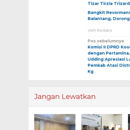
Tizar Tirzia Trizard
Bangkit Revormans
Balantang, Doron
oleh
Redaksi
Navigasi
Pos sebelumnya
Komisi II DPRD Koo
pos
dengan Pertamina,
Udding Apresiasi 
Pemkab Atasi Distr
Kg
Jangan Lewatkan