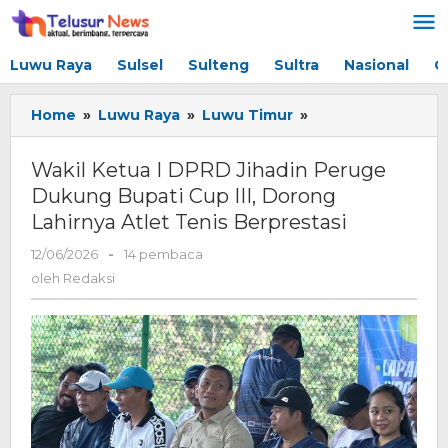
Lewati
ke
konten
Luwu Raya
Sulsel
Sulteng
Sultra
Nasional
G
Home
»
Luwu Raya
»
Luwu Timur
»
Wakil
Ketua
I
Wakil Ketua I DPRD Jihadin Peruge
DPRD
Dukung Bupati Cup III, Dorong
Jihadin
Lahirnya Atlet Tenis Berprestasi
Peruge
Dukung
12/06/2026
oleh
-
14 pembaca
Bupati
Redaksi
oleh
Redaksi
Cup
III,
Dorong
Lahirnya
Atlet
Tenis
Berprestasi