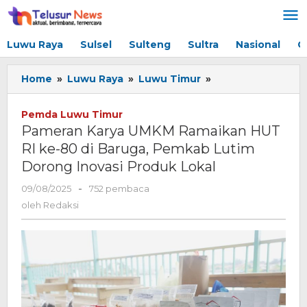
Lewati
ke
konten
Luwu Raya
Sulsel
Sulteng
Sultra
Nasional
G
Home
»
Luwu Raya
»
Luwu Timur
»
Pameran
Karya
UMKM
Pemda Luwu Timur
Ramaikan
Pameran Karya UMKM Ramaikan HUT
HUT
RI ke-80 di Baruga, Pemkab Lutim
RI
Dorong Inovasi Produk Lokal
ke-
80
09/08/2025
oleh
-
752 pembaca
di
Redaksi
oleh
Redaksi
Baruga,
Pemkab
Lutim
Dorong
Inovasi
Produk
Lokal