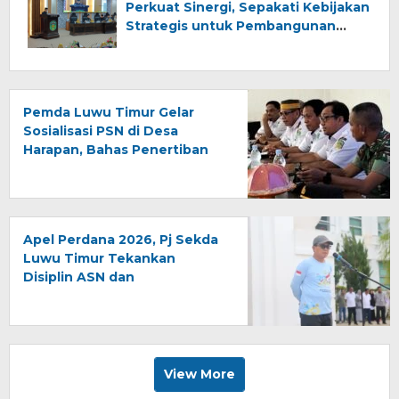
Perkuat Sinergi, Sepakati Kebijakan
Strategis untuk Pembangunan
Daerah
Pemda Luwu Timur Gelar
Sosialisasi PSN di Desa
Harapan, Bahas Penertiban
Lahan Kawasan Industri
Apel Perdana 2026, Pj Sekda
Luwu Timur Tekankan
Disiplin ASN dan
Penyelesaian Laporan
Keuangan
View More